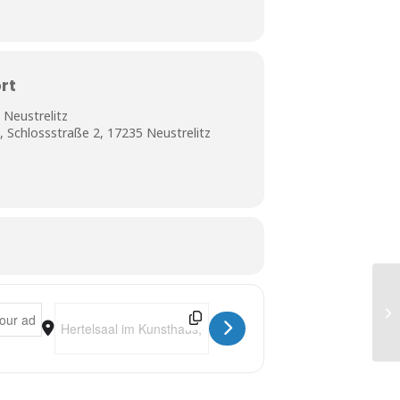
rt
 Neustrelitz
, Schlossstraße 2, 17235 Neustrelitz
**
ieOLS]
Destination Address - Montags Milonga [JQqaw0nfh]
Op