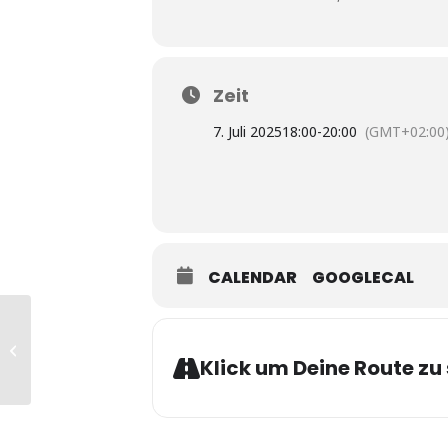
Zeit
7. Juli 2025
18:00
-
20:00
(GMT+02:00
CALENDAR
GOOGLECAL
OFFENER TANGOKURS
für fortgeschrittene
Klick um Deine Route zu 
Tänzer:innen