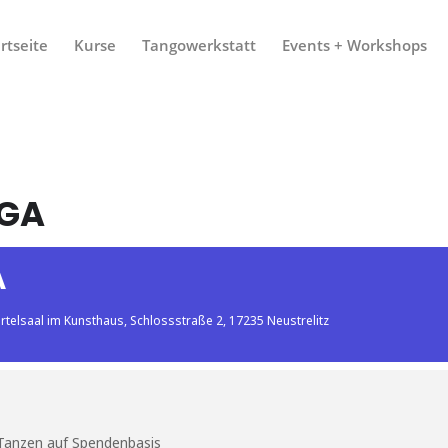
rtseite
Kurse
Tangowerkstatt
Events + Workshops
GA
A
ertelsaal im Kunsthaus, Schlossstraße 2, 17235 Neustrelitz
s Tanzen auf Spendenbasis