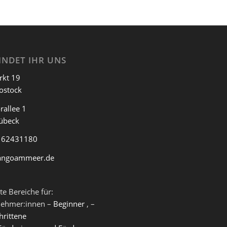
INDET IHR UNS
rkt 19
ostock
rallee 1
übeck
 62431180
angoammeer.de
te Bereiche für:
nehmer:innen –
Beginner
, –
hrittene