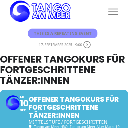
THIS IS A REPEATING EVENT
17. SEPTEMBER 2025 19:00
OFFENER TANGOKURS FÜR
FORTGESCHRITTENE
TÄNZER:INNEN
OFFENER TANGOKURS FÜR
MI
10
FORTGESCHRITTENE
SEP
TÄNZER:INNEN
MITTELSTUFE / FORTGESCHRITTEN
Tango am Meer HRO
, Tango am Meer, Alter Markt 19,