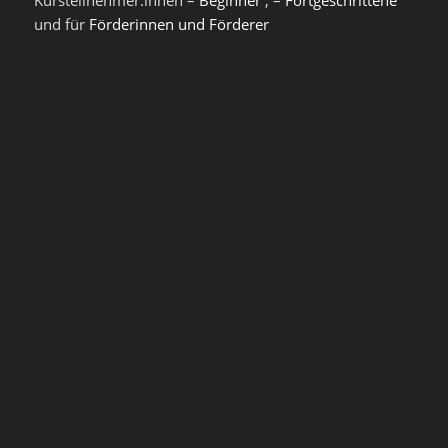
Kursteilnehmer:innen –
Beginner
, –
Fortgeschrittene
und für
Förderinnen und Förderer