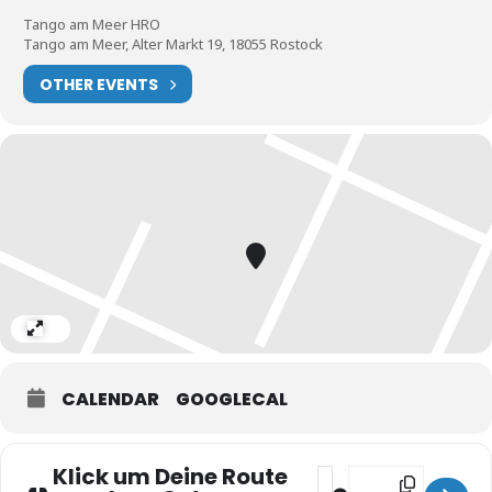
Tango am Meer HRO
Tango am Meer, Alter Markt 19, 18055 Rostock
Wir bitten sehr um eine Anmeldung unter
www.tangoammeer.de/anmeldung
damit wir mit Euch zusammen
OTHER EVENTS
besser planen können
Expand
CALENDAR
GOOGLECAL
Klick um Deine Route
Address - OFFENER TAN
Destination Addres