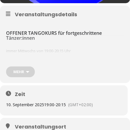
Veranstaltungsdetails
OFFENER TANGOKURS für fortgeschrittene
Tänzer:innen
immer Mittwochs von 19:00-20:15 Uhr
Info unter
www.tangoammeer.de/kurse
MEHR
ab 10€ pro Person pro Stunde
Preise
einen Raum für Kinder zum Spielen gibt es gleich neben dem
Zeit
Tanzsaal
10. September 2025
19:00
-
20:15
(GMT+02:00)
alle Kurse bei Tango am Meer sind und bleiben offen, das heißt, Ihr
könnt jederzeit dazukommen, oder einfach mal teilnehmen – z.B.
während Eures Urlaubs hier an der Ostsee..
Veranstaltungsort