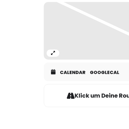
Eures Urlaubs hier an der Ostsee..
Wir bitten sehr um eine Anmeldung
Expand
CALENDAR
GOOGLECAL
Klick um Deine Rou