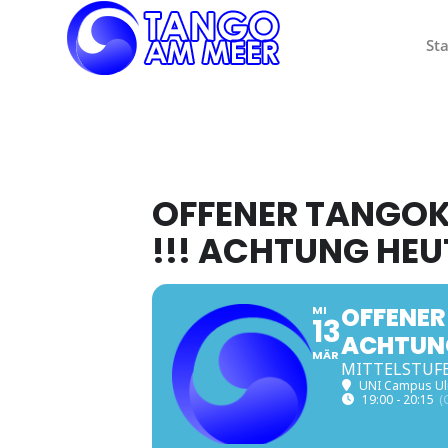
Sta
OFFENER TANGOK
!!! ACHTUNG HEU
OFFENER
MI
13
ACHTUNG
MÄR
MITTELSTUFE
UNI Campus Ul
19:00 - 20:15
(