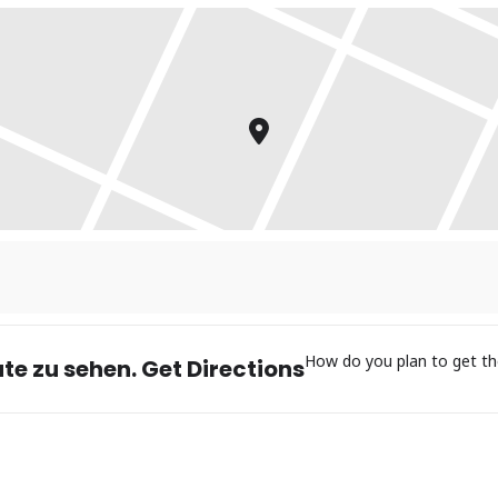
 unter
www.tangoammeer.de/anmeldung
damit wir mit Euch zusamm
How do you plan to get th
te zu sehen. Get Directions