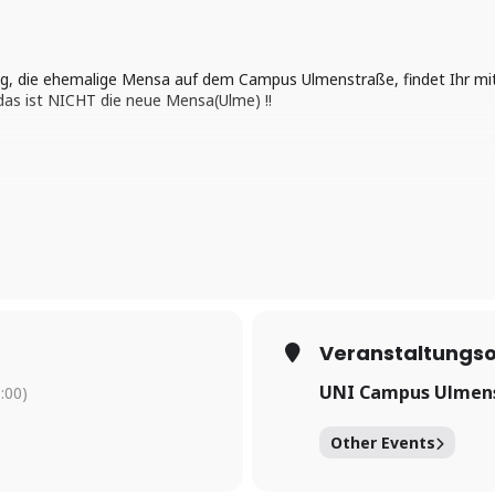
ung, die ehemalige Mensa auf dem Campus Ulmenstraße, findet Ihr 
das ist NICHT die neue Mensa(Ulme) !!
eschrittene Tänzer:innen
hr
rse
Veranstaltungso
e
UNI Campus Ulmens
:00)
gibt es gleich neben dem Tanzsaal
Other Events
nd bleiben offen, das heißt, Ihr könnt jederzeit dazukommen, oder 