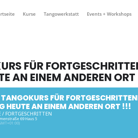
rtseite
Kurse
Tangowerkstatt
Events + Workshops
URS FÜR FORTGESCHRITTE
TE AN EINEM ANDEREN ORT !
 TANGOKURS FÜR FORTGESCHRITTENE
 HEUTE AN EINEM ANDEREN ORT !!!
 / FORTGESCHRITTEN
menstraße 69 Haus 5
GMT+01:00)