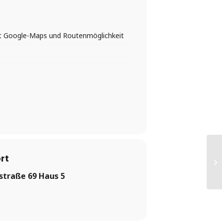
mit Google-Maps und Routenmöglichkeit
rt
traße 69 Haus 5
einfach mal teilnehmen – z.B. während