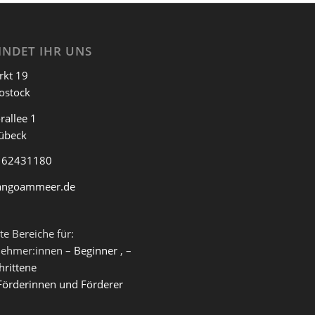
INDET IHR UNS
rkt 19
ostock
rallee 1
übeck
 62431180
angoammeer.de
te Bereiche für:
nehmer:innen –
Beginner
, –
hrittene
Förderinnen und Förderer