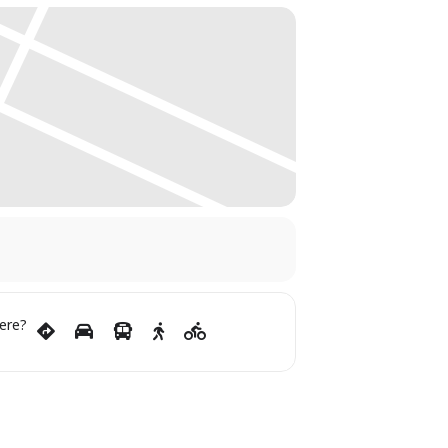
en besser planen können
ere?