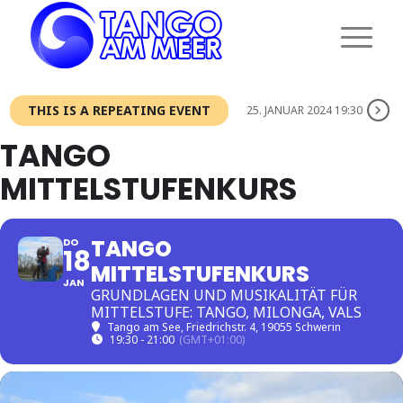
THIS IS A REPEATING EVENT
25. JANUAR 2024 19:30
TANGO
MITTELSTUFENKURS
TANGO
DO
18
MITTELSTUFENKURS
JAN
GRUNDLAGEN UND MUSIKALITÄT FÜR
MITTELSTUFE: TANGO, MILONGA, VALS
Tango am See
, Friedrichstr. 4, 19055 Schwerin
19:30 - 21:00
(GMT+01:00)