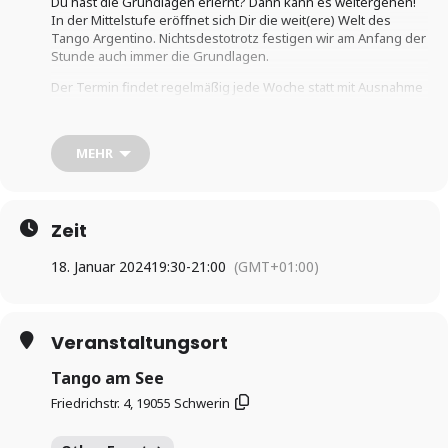
Du hast die Grundlagen erlernt? Dann kann es weitergehen!
In der Mittelstufe eröffnet sich Dir die weit(ere) Welt des
Tango Argentino. Nichtsdestotrotz festigen wir am Anfang der
Stunde auch immer die Grundlagen.
Der Termin findet regelmäßig jede Woche statt mit Ausnahme
der gesetzlichen Feiertage (MV) und unserer Pausenzeiten (3
Wochen im Sommer und 2 Wochen über
Weihnachten/Neujahr)
MEHR
Adresse
Friedrichstr. 4, 19055 Schwerin
Kosten pro Person
: Probestunde 10,-€, Monatsbeitrag 48,-€,
10er-Karte 150,-€.
Zeit
Anmeldung:
info@tango-am-see.de
18. Januar 2024
19:30
-
21:00
(GMT+01:00)
www.tango-am-see.de/tanzunterricht/tanzkurse
Veranstaltungsort
Tango am See
Friedrichstr. 4, 19055 Schwerin