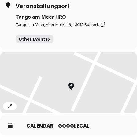
Veranstaltungsort
https://www.tangoammeer.de/kurse/#UNIMI
Tango am Meer HRO
Tango am Meer, Alter Markt 19, 18055 Rostock
https://hochschulsport.uni-rostock.de/
Other Events
Milena und Matthias freuen sich darauf, mit Euch diese
schönste Sache der Welt tanzen zu können!
Der Einstieg in diesen Kurs ist jederzeit möglich, weil wir uns
mit im Paar möglichen Bewegungsformen beschäftigen und
diese nicht immer aufeinander aufbauen.
Achtung! Ab 28.6. möglicherweise open air – wir informieren
alle angemeldeten Teilnehmenden.
Expand
CALENDAR
GOOGLECAL