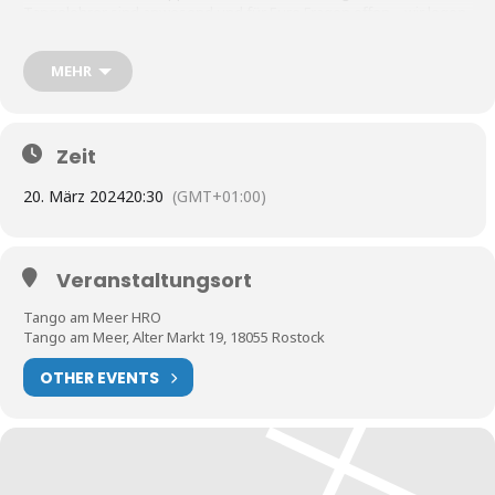
Tangolehrer sind anwesend und für Eure Fragen offen – wir legen
Euch einen schönen Musikmix auf und schaffen Euch eine
gemütliche Atmosphäre
MEHR
bringt Euch gerne Getränke/Knabbereien mit (und Gläser/Becher)
Mittwochs findet vorher ein Kurs für Mittelstufe/Fortgeschritten
Zeit
statt.
Sonntags gibt es vorher einen Intensiv -Kurs für Beginner.
20. März 2024
20:30
(GMT+01:00)
ACHTUNG! IM SOMMER OPEN AIR. BITTE BESUCHT UNSERE
HOMPAGE FÜR GENAUE INFORMATIONEN!!
www.tangoammeer.de/tangowerkstatt
Veranstaltungsort
Tango am Meer HRO
Tango am Meer, Alter Markt 19, 18055 Rostock
***NEW***
OTHER EVENTS