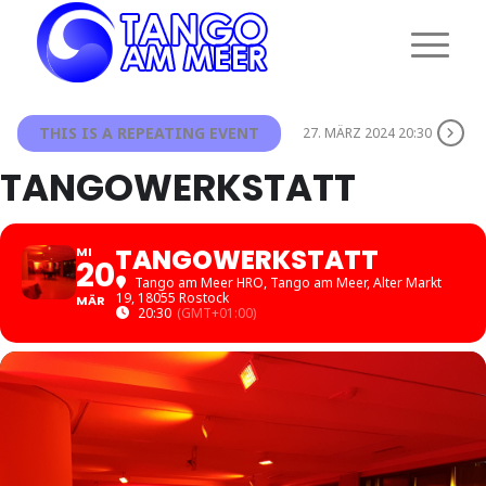
THIS IS A REPEATING EVENT
27. MÄRZ 2024 20:30
TANGOWERKSTATT
TANGOWERKSTATT
MI
20
Tango am Meer HRO
, Tango am Meer, Alter Markt
19, 18055 Rostock
MÄR
20:30
(GMT+01:00)