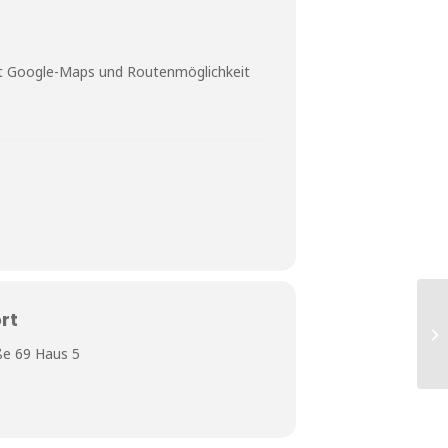
mit Google-Maps und Routenmöglichkeit
 – geeignet zum Ausprobieren, Üben oder
schaffen Euch eine gemütliche
rt
e 69 Haus 5
!!