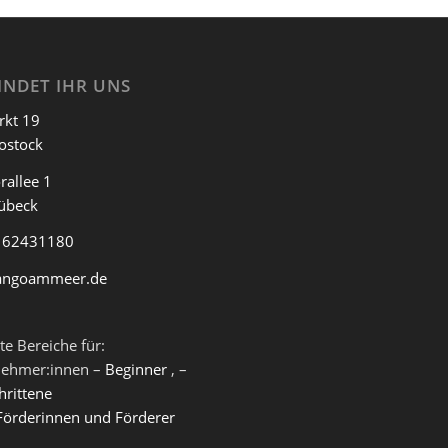
dung:
www.tangoammeer.de/anmeldung
diese hilft uns sehr bei der O
INDET IHR UNS
rkt 19
ostock
rallee 1
übeck
 62431180
angoammeer.de
te Bereiche für:
nehmer:innen –
Beginner
, –
hrittene
Förderinnen und Förderer