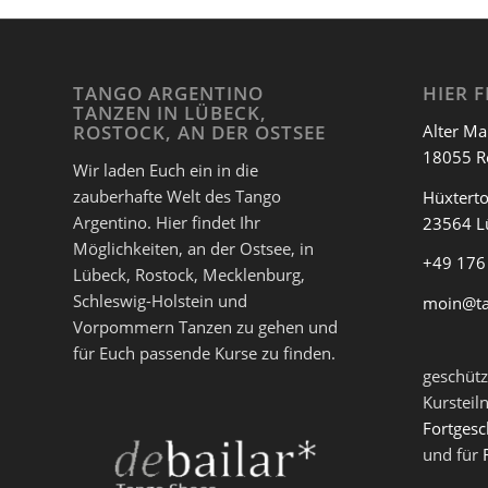
*** ***
wir bitten Euch sehr um eine Anmel
TANGO ARGENTINO
HIER F
TANZEN IN LÜBECK,
Alter Ma
ROSTOCK, AN DER OSTSEE
18055 R
Wir laden Euch ein in die
zauberhafte Welt des Tango
Hüxterto
Argentino. Hier findet Ihr
23564 L
Möglichkeiten, an der Ostsee, in
+49 176
Lübeck, Rostock, Mecklenburg,
Schleswig-Holstein und
moin@t
Vorpommern Tanzen zu gehen und
für Euch passende Kurse zu finden.
geschütz
Kursteil
Fortgesc
und für