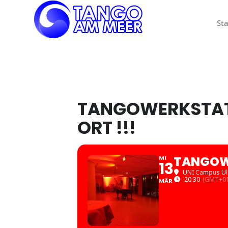
Sta
TANGOWERKSTATT
ORT !!!
TANGOWE
MI
13
UNI Campus Ul
20:30
(GMT+01
MÄR