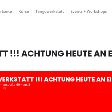
rtseite
Kurse
Tangowerkstatt
Events + Workshops
 !!! ACHTUNG HEUTE AN 
RKSTATT !!! ACHTUNG HEUTE AN EI
menstraße 69 Haus 5
:00)