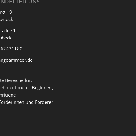
INDET IHR UNS
rkt 19
ostock
rallee 1
übeck
 62431180
angoammeer.de
te Bereiche für:
nehmer:innen –
Beginner
, –
hrittene
Förderinnen und Förderer