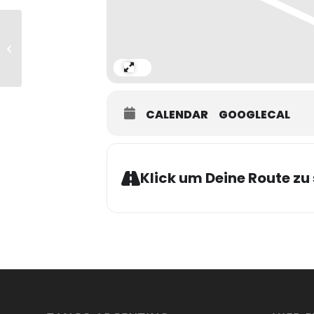
Tangowerkstatt OPENAIR im
Stadthafen
Expand
CALENDAR
GOOGLECAL
Klick um Deine Route zu 