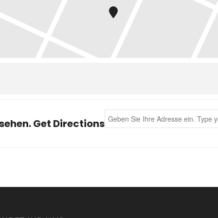
Address - +++update+++ Tangower
sehen. Get Directions