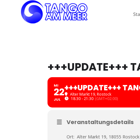
Sta
+++UPDATE+++ 
+++UPDATE+++ TA
MI
22
Alter Markt 19, Rostock
18:30 - 21:30
(GMT+02:00)
JUL
Veranstaltungsdetails
Ort: Alter Markt 19, 18055 Rostock 