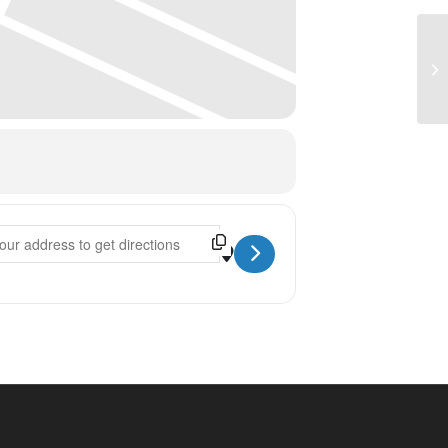
kstatt INDOOR [jQqiF3o6T]