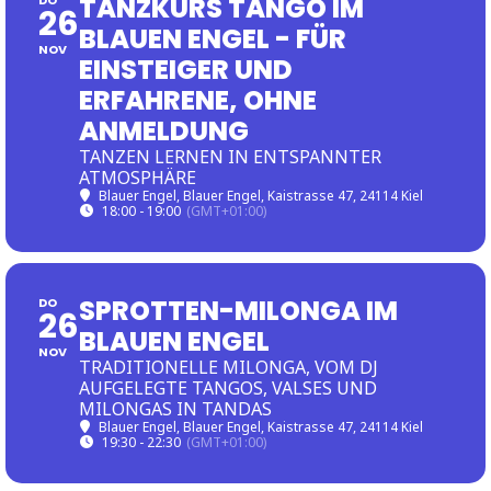
TANZKURS TANGO IM
DO
26
BLAUEN ENGEL - FÜR
NOV
EINSTEIGER UND
ERFAHRENE, OHNE
ANMELDUNG
TANZEN LERNEN IN ENTSPANNTER
ATMOSPHÄRE
Blauer Engel
, Blauer Engel, Kaistrasse 47, 24114 Kiel
18:00 - 19:00
(GMT+01:00)
SPROTTEN-MILONGA IM
DO
26
BLAUEN ENGEL
NOV
TRADITIONELLE MILONGA, VOM DJ
AUFGELEGTE TANGOS, VALSES UND
MILONGAS IN TANDAS
Blauer Engel
, Blauer Engel, Kaistrasse 47, 24114 Kiel
19:30 - 22:30
(GMT+01:00)