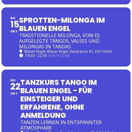
SPROTTEN-MILONGA IM
DO
15
BLAUEN ENGEL
OKT
TRADITIONELLE MILONGA, VOM DJ
AUFGELEGTE TANGOS, VALSES UND
MILONGAS IN TANDAS
Blauer Engel
, Blauer Engel, Kaistrasse 47, 24114 Kiel
19:30 - 22:30
(GMT+02:00)
TANZKURS TANGO IM
DO
22
BLAUEN ENGEL - FÜR
OKT
EINSTEIGER UND
ERFAHRENE, OHNE
ANMELDUNG
TANZEN LERNEN IN ENTSPANNTER
ATMOSPHÄRE