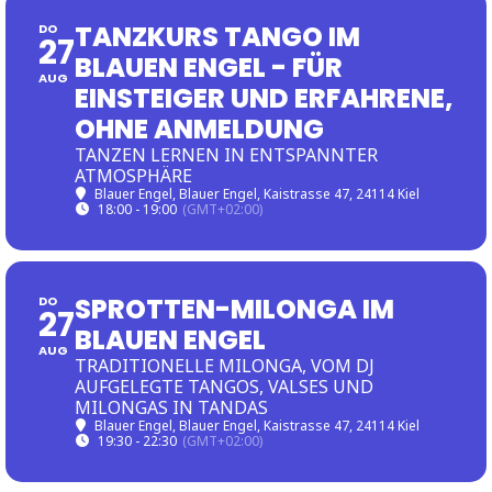
TANZKURS TANGO IM
DO
27
BLAUEN ENGEL - FÜR
AUG
EINSTEIGER UND ERFAHRENE,
OHNE ANMELDUNG
TANZEN LERNEN IN ENTSPANNTER
ATMOSPHÄRE
Blauer Engel
, Blauer Engel, Kaistrasse 47, 24114 Kiel
18:00 - 19:00
(GMT+02:00)
SPROTTEN-MILONGA IM
DO
27
BLAUEN ENGEL
AUG
TRADITIONELLE MILONGA, VOM DJ
AUFGELEGTE TANGOS, VALSES UND
MILONGAS IN TANDAS
Blauer Engel
, Blauer Engel, Kaistrasse 47, 24114 Kiel
19:30 - 22:30
(GMT+02:00)