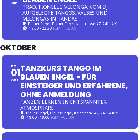
SEP
TRADITIONELLE MILONGA, VOM DJ
AUFGELEGTE TANGOS, VALSES UND
MILONGAS IN TANDAS
Blauer Engel
, Blauer Engel, Kaistrasse 47, 24114 Kiel
19:30 - 22:30
(GMT+02:00)
OKTOBER
TANZKURS TANGO IM
DO
01
BLAUEN ENGEL - FÜR
OKT
EINSTEIGER UND ERFAHRENE,
OHNE ANMELDUNG
TANZEN LERNEN IN ENTSPANNTER
ATMOSPHÄRE
Blauer Engel
, Blauer Engel, Kaistrasse 47, 24114 Kiel
18:00 - 19:00
(GMT+02:00)