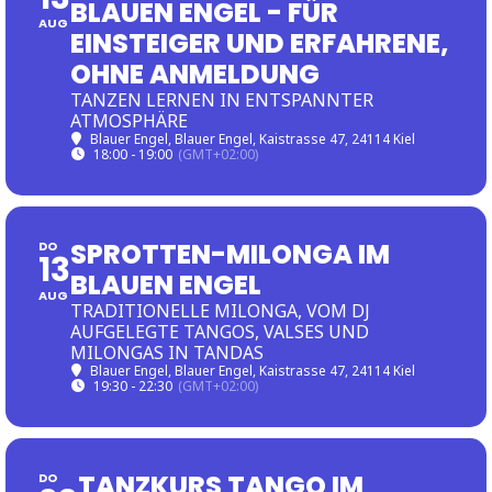
BLAUEN ENGEL - FÜR
AUG
EINSTEIGER UND ERFAHRENE,
OHNE ANMELDUNG
TANZEN LERNEN IN ENTSPANNTER
ATMOSPHÄRE
Blauer Engel
, Blauer Engel, Kaistrasse 47, 24114 Kiel
18:00 - 19:00
(GMT+02:00)
SPROTTEN-MILONGA IM
DO
13
BLAUEN ENGEL
AUG
TRADITIONELLE MILONGA, VOM DJ
AUFGELEGTE TANGOS, VALSES UND
MILONGAS IN TANDAS
Blauer Engel
, Blauer Engel, Kaistrasse 47, 24114 Kiel
19:30 - 22:30
(GMT+02:00)
TANZKURS TANGO IM
DO