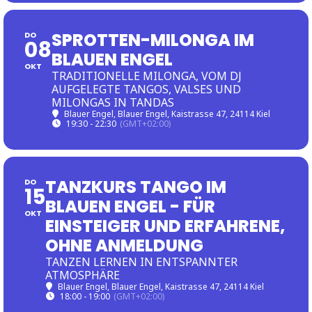
SPROTTEN-MILONGA IM
DO
08
BLAUEN ENGEL
OKT
TRADITIONELLE MILONGA, VOM DJ
AUFGELEGTE TANGOS, VALSES UND
MILONGAS IN TANDAS
Blauer Engel
, Blauer Engel, Kaistrasse 47, 24114 Kiel
19:30 - 22:30
(GMT+02:00)
TANZKURS TANGO IM
DO
15
BLAUEN ENGEL - FÜR
OKT
EINSTEIGER UND ERFAHRENE,
OHNE ANMELDUNG
TANZEN LERNEN IN ENTSPANNTER
ATMOSPHÄRE
Blauer Engel
, Blauer Engel, Kaistrasse 47, 24114 Kiel
18:00 - 19:00
(GMT+02:00)