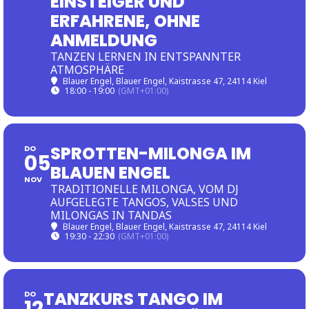
EINSTEIGER UND
ERFAHRENE, OHNE
ANMELDUNG
TANZEN LERNEN IN ENTSPANNTER
ATMOSPHÄRE
Blauer Engel
, Blauer Engel, Kaistrasse 47, 24114 Kiel
18:00 - 19:00
(GMT+01:00)
SPROTTEN-MILONGA IM
DO
05
BLAUEN ENGEL
NOV
TRADITIONELLE MILONGA, VOM DJ
AUFGELEGTE TANGOS, VALSES UND
MILONGAS IN TANDAS
Blauer Engel
, Blauer Engel, Kaistrasse 47, 24114 Kiel
19:30 - 22:30
(GMT+01:00)
TANZKURS TANGO IM
DO