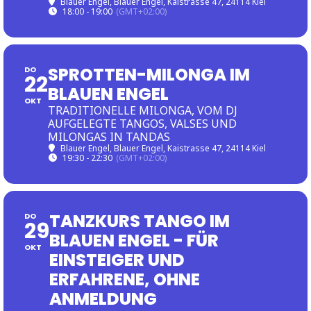
Blauer Engel
, Blauer Engel, Kaistrasse 47, 24114 Kiel
18:00 - 19:00
(GMT+02:00)
SPROTTEN-MILONGA IM
DO
22
BLAUEN ENGEL
OKT
TRADITIONELLE MILONGA, VOM DJ
AUFGELEGTE TANGOS, VALSES UND
MILONGAS IN TANDAS
Blauer Engel
, Blauer Engel, Kaistrasse 47, 24114 Kiel
19:30 - 22:30
(GMT+02:00)
TANZKURS TANGO IM
DO
29
BLAUEN ENGEL - FÜR
OKT
EINSTEIGER UND
ERFAHRENE, OHNE
ANMELDUNG