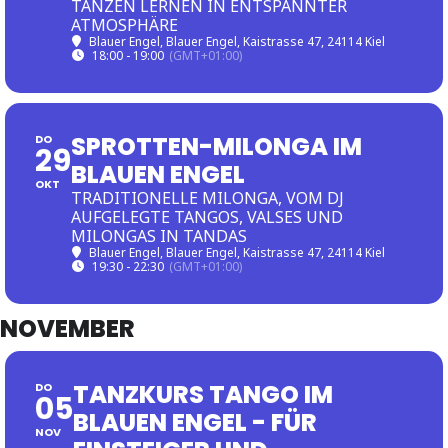
TANZEN LERNEN IN ENTSPANNTER
ATMOSPHÄRE
Blauer Engel
, Blauer Engel, Kaistrasse 47, 24114 Kiel
18:00 - 19:00
(GMT+01:00)
SPROTTEN-MILONGA IM
DO
29
BLAUEN ENGEL
OKT
TRADITIONELLE MILONGA, VOM DJ
AUFGELEGTE TANGOS, VALSES UND
MILONGAS IN TANDAS
Blauer Engel
, Blauer Engel, Kaistrasse 47, 24114 Kiel
19:30 - 22:30
(GMT+01:00)
NOVEMBER
TANZKURS TANGO IM
DO
05
BLAUEN ENGEL - FÜR
NOV