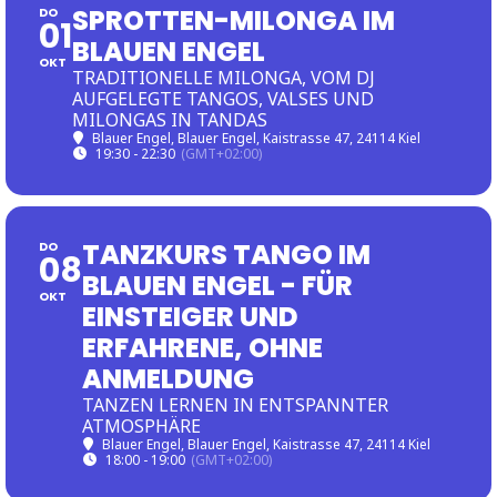
SPROTTEN-MILONGA IM
DO
01
BLAUEN ENGEL
OKT
TRADITIONELLE MILONGA, VOM DJ
AUFGELEGTE TANGOS, VALSES UND
MILONGAS IN TANDAS
Blauer Engel
, Blauer Engel, Kaistrasse 47, 24114 Kiel
19:30 - 22:30
(GMT+02:00)
TANZKURS TANGO IM
DO
08
BLAUEN ENGEL - FÜR
OKT
EINSTEIGER UND
ERFAHRENE, OHNE
ANMELDUNG
TANZEN LERNEN IN ENTSPANNTER
ATMOSPHÄRE
Blauer Engel
, Blauer Engel, Kaistrasse 47, 24114 Kiel
18:00 - 19:00
(GMT+02:00)