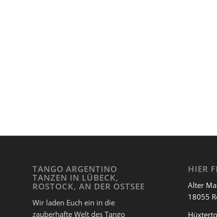
TANGO ARGENTINO
HIER F
TANZEN IN LÜBECK,
Alter Ma
ROSTOCK, AN DER OSTSEE
18055 R
Wir laden Euch ein in die
zauberhafte Welt des Tango
Hüxterto