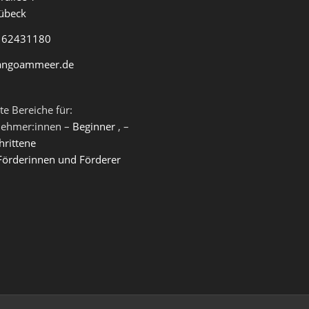
übeck
 62431180
angoammeer.de
te Bereiche für:
nehmer:innen –
Beginner
, –
hrittene
Förderinnen und Förderer