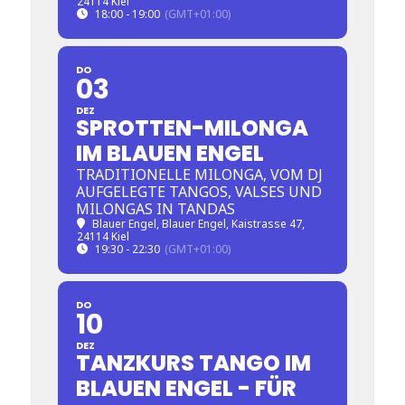
24114 Kiel
18:00 - 19:00
(GMT+01:00)
DO
03
DEZ
SPROTTEN-MILONGA
IM BLAUEN ENGEL
TRADITIONELLE MILONGA, VOM DJ
AUFGELEGTE TANGOS, VALSES UND
MILONGAS IN TANDAS
Blauer Engel
, Blauer Engel, Kaistrasse 47,
24114 Kiel
19:30 - 22:30
(GMT+01:00)
DO
10
DEZ
TANZKURS TANGO IM
BLAUEN ENGEL - FÜR