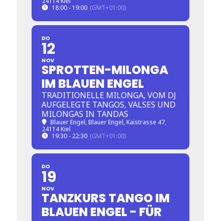
24114 Kiel
18:00 - 19:00
(GMT+01:00)
DO
12
NOV
SPROTTEN-MILONGA
IM BLAUEN ENGEL
TRADITIONELLE MILONGA, VOM DJ
AUFGELEGTE TANGOS, VALSES UND
MILONGAS IN TANDAS
Blauer Engel
, Blauer Engel, Kaistrasse 47,
24114 Kiel
19:30 - 22:30
(GMT+01:00)
DO
19
NOV
TANZKURS TANGO IM
BLAUEN ENGEL - FÜR