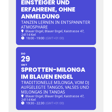
EINSTEIGER UND
ERFAHRENE, OHNE
ANMELDUNG
TANZEN LERNEN IN ENTSPANNTER
ATMOSPHÄRE
Blauer Engel
, Blauer Engel, Kaistrasse 47,
24114 Kiel
18:00 - 19:00
(GMT+01:00)
DO
29
OKT
SPROTTEN-MILONGA
IM BLAUEN ENGEL
TRADITIONELLE MILONGA, VOM DJ
AUFGELEGTE TANGOS, VALSES UND
MILONGAS IN TANDAS
Blauer Engel
, Blauer Engel, Kaistrasse 47,
24114 Kiel
19:30 - 22:30
(GMT+01:00)