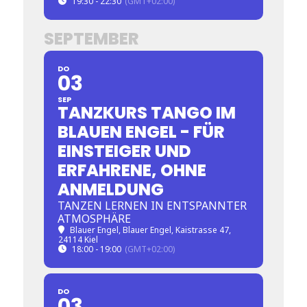
19:30 - 22:30
(GMT+02:00)
SEPTEMBER
DO
03
SEP
TANZKURS TANGO IM
BLAUEN ENGEL - FÜR
EINSTEIGER UND
ERFAHRENE, OHNE
ANMELDUNG
TANZEN LERNEN IN ENTSPANNTER
ATMOSPHÄRE
Blauer Engel
, Blauer Engel, Kaistrasse 47,
24114 Kiel
18:00 - 19:00
(GMT+02:00)
DO
03