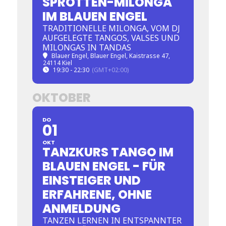
SPROTTEN-MILONGA
IM BLAUEN ENGEL
TRADITIONELLE MILONGA, VOM DJ
AUFGELEGTE TANGOS, VALSES UND
MILONGAS IN TANDAS
Blauer Engel
, Blauer Engel, Kaistrasse 47,
24114 Kiel
19:30 - 22:30
(GMT+02:00)
OKTOBER
DO
01
OKT
TANZKURS TANGO IM
BLAUEN ENGEL - FÜR
EINSTEIGER UND
ERFAHRENE, OHNE
ANMELDUNG
TANZEN LERNEN IN ENTSPANNTER