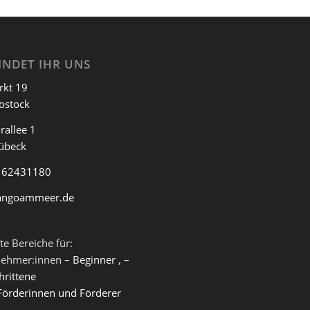
INDET IHR UNS
rkt 19
ostock
rallee 1
übeck
 62431180
angoammeer.de
te Bereiche für:
nehmer:innen –
Beginner
, –
hrittene
Förderinnen und Förderer