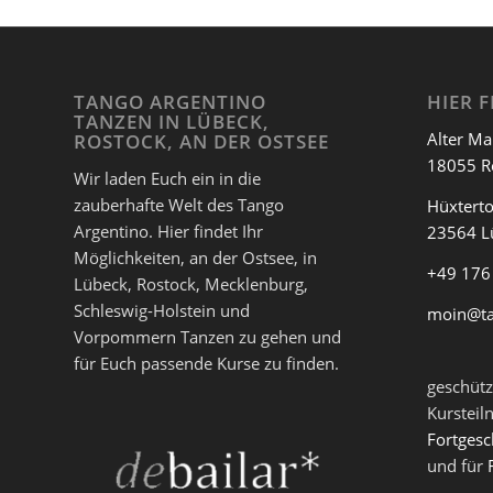
TANGO ARGENTINO
HIER F
TANZEN IN LÜBECK,
Alter Ma
ROSTOCK, AN DER OSTSEE
18055 R
Wir laden Euch ein in die
zauberhafte Welt des Tango
Hüxterto
Argentino. Hier findet Ihr
23564 L
Möglichkeiten, an der Ostsee, in
+49 176
Lübeck, Rostock, Mecklenburg,
Schleswig-Holstein und
moin@t
Vorpommern Tanzen zu gehen und
für Euch passende Kurse zu finden.
geschütz
Kursteil
Fortgesc
und für