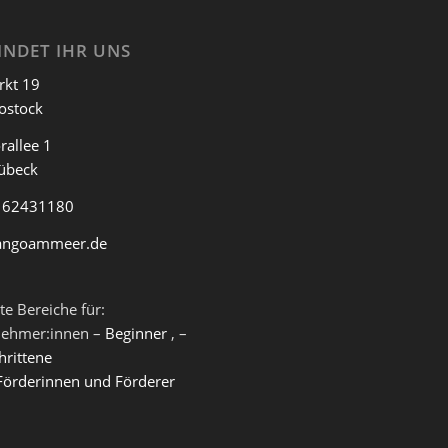
INDET IHR UNS
rkt 19
ostock
rallee 1
übeck
 62431180
angoammeer.de
te Bereiche für:
nehmer:innen –
Beginner
, –
hrittene
Förderinnen und Förderer