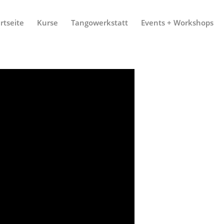
rtseite
Kurse
Tangowerkstatt
Events + Workshops