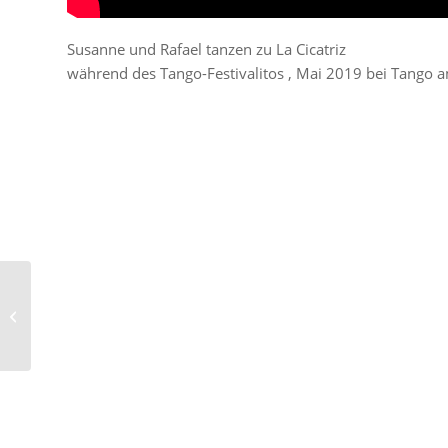
Susanne und Rafael tanzen zu La Cicatriz
während des Tango-Festivalitos , Mai 2019 bei Tango 
Susanne und Rafael
tanzen zu “Ariele E
Calibano” – Sineterra...